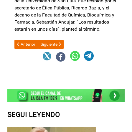
de la Universidad de San Luis. Fue recibido por el
secretario de Ética Pública, Ricardo Bazla, y el
decano de la Facultad de Química, Bioquímica y
Farmacia, Sebastián Andujar. “Los resultados
estarán en unos días”, planteó al término.
Artículo anterior: ARCA, la ex AFIP, definió los montos a partir 
Artículo siguiente: Por temor a nuevos impuestazos,
Anterior
Siguiente
SEGUI LEYENDO