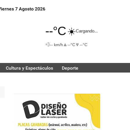
Viernes 7 Agosto 2026
--°C
☀️
Cargando...
💨
🔼
🔽
-- km/h
--°C
--°C
Cultura y Espectáculos
Deporte