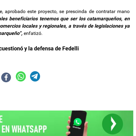
ue, aprobado este proyecto, se prescinda de contratar mano
pales beneficiarios tenemos que ser los catamarqueños, en
mercios locales y regionales, a través de legislaciones ya
marqueño”,
enfatizó.
 cuestionó y la defensa de Fedelli
an el mes como el principal impulsor de la inflación de julio
 Janet Yellen con la mira puesta en nuevo acuerdo con el FMI