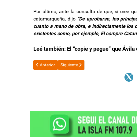
Por último, ante la consulta de que, si cree q
catamarqueña, dijo
“De aprobarse, los princi
cuanto a mano de obra, e indirectamente los co
existentes como, por ejemplo, El compre Cata
Leé también:
El “copie y pegue” que Ávila
Artículo anterior: Los alimentos vuelven a subir y cierr
Artículo siguiente: Caputo se reunió con
Anterior
Siguiente