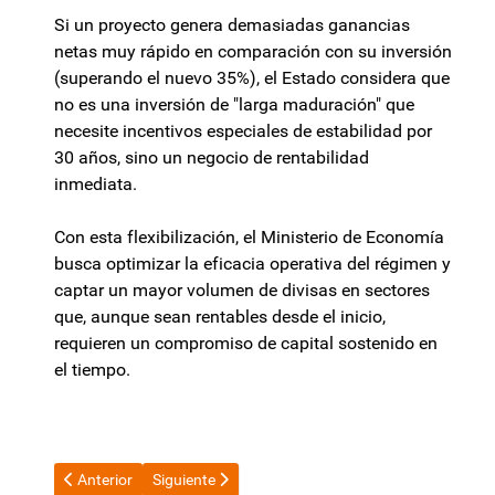
Si un proyecto genera demasiadas ganancias
netas muy rápido en comparación con su inversión
(superando el nuevo 35%), el Estado considera que
no es una inversión de "larga maduración" que
necesite incentivos especiales de estabilidad por
30 años, sino un negocio de rentabilidad
inmediata.
Con esta flexibilización, el Ministerio de Economía
busca optimizar la eficacia operativa del régimen y
captar un mayor volumen de divisas en sectores
que, aunque sean rentables desde el inicio,
requieren un compromiso de capital sostenido en
el tiempo.
Artículo anterior: Aprobaron el Plan Nacional de Calidad en Sa
Artículo siguiente: Carrió no perdonó a Adorni y vati
Anterior
Siguiente