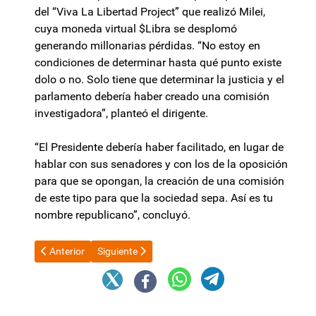
del “Viva La Libertad Project” que realizó Milei,
cuya moneda virtual $Libra se desplomó
generando millonarias pérdidas. “No estoy en
condiciones de determinar hasta qué punto existe
dolo o no. Solo tiene que determinar la justicia y el
parlamento debería haber creado una comisión
investigadora”, planteó el dirigente.
“El Presidente debería haber facilitado, en lugar de
hablar con sus senadores y con los de la oposición
para que se opongan, la creación de una comisión
de este tipo para que la sociedad sepa. Así es tu
nombre republicano”, concluyó.
Artículo anterior: El Gobierno profundiza la “motosierra 2.0″: 
Artículo siguiente: Legislador junta firmas para q
Anterior
Siguiente