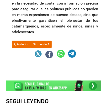
en la necesidad de contar con información precisa
para asegurar que las políticas públicas no queden
en meras expresiones de buenos deseos, sino que
efectivamente garanticen el bienestar de los
catamarqueños, especialmente de niños, niñas y
adolescentes.
Artículo anterior: Axel Kicillof sobre Bahía Blanca: “Nación ti
Artículo siguiente: Javier Milei en Bahía Blanca: el
Anterior
Siguiente
SEGUI LEYENDO