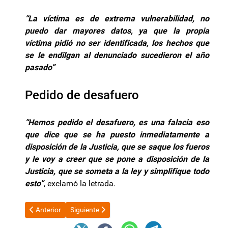
“La víctima es de extrema vulnerabilidad, no
puedo dar mayores datos, ya que la propia
víctima pidió no ser identificada, los hechos que
se le endilgan al denunciado sucedieron el año
pasado”
Pedido de desafuero
“Hemos pedido el desafuero, es una falacia eso
que dice que se ha puesto inmediatamente a
disposición de la Justicia, que se saque los fueros
y le voy a creer que se pone a disposición de la
Justicia, que se someta a la ley y simplifique todo
esto”
, exclamó la letrada.
Artículo anterior: El juez que suspendió la aplicación de la refo
Artículo siguiente: Compra de dólares: los argentin
Anterior
Siguiente