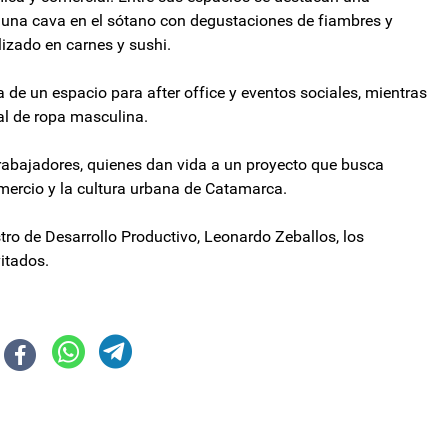
, una cava en el sótano con degustaciones de fiambres y
lizado en carnes y sushi.
a de un espacio para after office y eventos sociales, mientras
cal de ropa masculina.
trabajadores, quienes dan vida a un proyecto que busca
omercio y la cultura urbana de Catamarca.
ro de Desarrollo Productivo, Leonardo Zeballos, los
vitados.
ntilli en primer lugar pero Fuerza Patria apelará ante la Corte
 pidieron el seguro de desempleo desde la asunción de Javier Milei