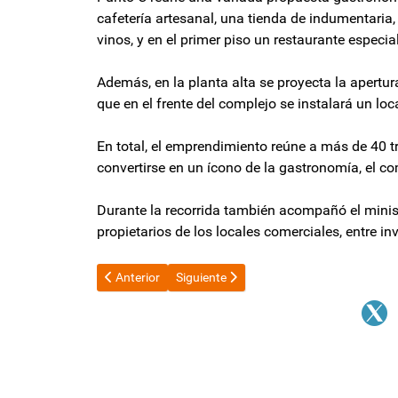
cafetería artesanal, una tienda de indumentaria
vinos, y en el primer piso un restaurante especia
Además, en la planta alta se proyecta la apertur
que en el frente del complejo se instalará un lo
En total, el emprendimiento reúne a más de 40 
convertirse en un ícono de la gastronomía, el c
Durante la recorrida también acompañó el minist
propietarios de los locales comerciales, entre in
Artículo anterior: La Cámara Electoral puso a Diego Sa
Artículo siguiente: Casi 300 mil personas
Anterior
Siguiente