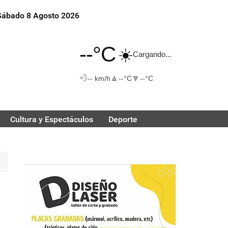
Sábado 8 Agosto 2026
--°C
☀️
Cargando...
💨
🔼
🔽
-- km/h
--°C
--°C
Cultura y Espectáculos
Deporte