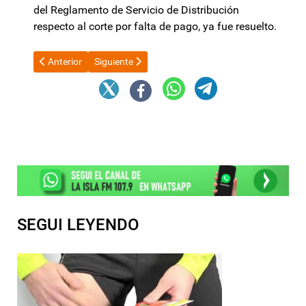
del Reglamento de Servicio de Distribución
respecto al corte por falta de pago, ya fue resuelto.
Artículo anterior: Javier Milei: "La inteligencia artificial va a per
Artículo siguiente: Sueldo mínimo: el Gobierno conv
Anterior
Siguiente
SEGUI LEYENDO