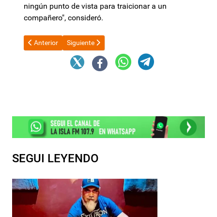
ningún punto de vista para traicionar a un
compañero", consideró.
Artículo anterior: Fiesta del Poncho 2026: Habrá cambios en z
Artículo siguiente: La tropa parlamentaria de La L
Anterior
Siguiente
SEGUI LEYENDO