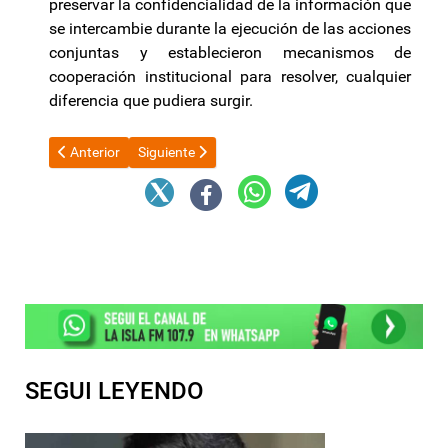
preservar la confidencialidad de la información que
se intercambie durante la ejecución de las acciones
conjuntas y establecieron mecanismos de
cooperación institucional para resolver, cualquier
diferencia que pudiera surgir.
Artículo anterior: La Libertad Avanza busca acuerdo para sesi
Artículo siguiente: "Es un error político y judicial 
Anterior
Siguiente
SEGUI LEYENDO