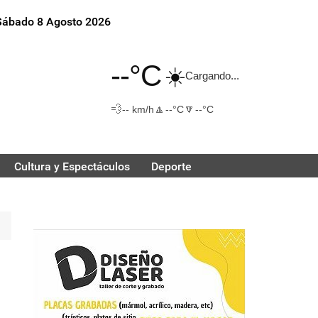
Sábado 8 Agosto 2026
--°C
☀️
Cargando...
💨
🔼
🔽
-- km/h
--°C
--°C
Cultura y Espectáculos
Deporte