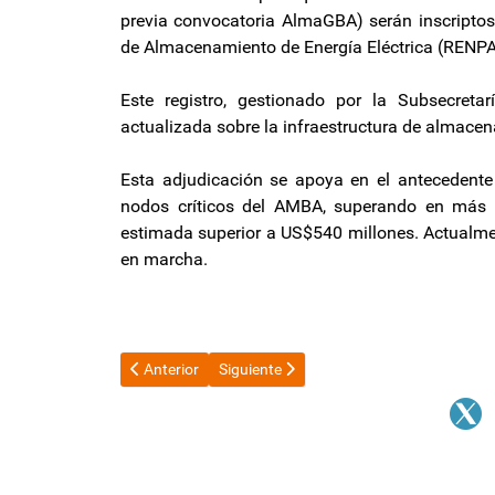
previa convocatoria AlmaGBA) serán inscriptos
de Almacenamiento de Energía Eléctrica (RENP
Este registro, gestionado por la Subsecretar
actualizada sobre la infraestructura de almacen
Esta adjudicación se apoya en el antecedent
nodos críticos del AMBA, superando en más d
estimada superior a US$540 millones. Actualmen
en marcha.
Artículo anterior: El Gobierno se esperanza con una
Artículo siguiente: “La política debe pr
Anterior
Siguiente