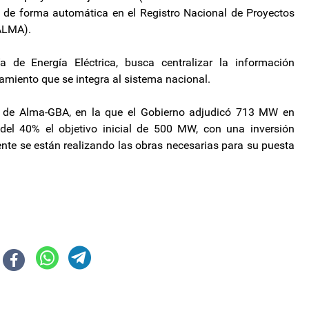
 de forma automática en el Registro Nacional de Proyectos
ALMA).
ía de Energía Eléctrica, busca centralizar la información
amiento que se integra al sistema nacional.
e de Alma-GBA, en la que el Gobierno adjudicó 713 MW en
el 40% el objetivo inicial de 500 MW, con una inversión
te se están realizando las obras necesarias para su puesta
 nueva foto con gobernadores en Tucumán
iorizar el acompañamiento directo a los ciudadanos y gestionar soluciones