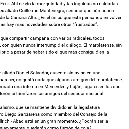
 Fest. Ahí se vio la mezquindad y las inquinas no saldadas
el ex aliado Guillermo Montenegro, senador que aún nunca
s de la Cámara Alta. ¿Es el único que está pensando en volver
nas hay más novedades sobre otros “frustrados”.
o que compartir campaña con varios radicales, todos
con quien nunca interrumpió el diálogo. El marplatense, sin
ibrio a pesar de haber sido el que más consiguió en la
 aliado Daniel Salvador, ausente sin aviso en una
l parecer, no gustó nada que algunos amigos del marplatense,
 armado una interna en Mercerdes y Luján, lugares en los que
rón sí triunfaron los amigos del senador nacional.
calismo, que se mantiene dividido en la legislatura
ivo Diego Garciarena como miembro del Consejo de la
llrich - Abad está en un gran momento. ¿Podrán ser la
, nuevamente, quedarán como furgón de cola?