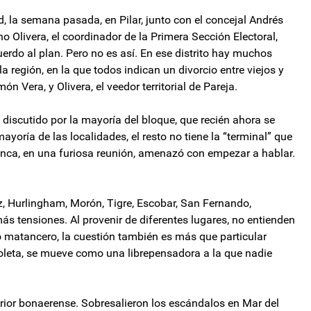
, la semana pasada, en Pilar, junto con el concejal Andrés
 Olivera, el coordinador de la Primera Sección Electoral,
erdo al plan. Pero no es así. En ese distrito hay muchos
a región, en la que todos indican un divorcio entre viejos y
n Vera, y Olivera, el veedor territorial de Pareja.
 discutido por la mayoría del bloque, que recién ahora se
oría de las localidades, el resto no tiene la “terminal” que
bronca, en una furiosa reunión, amenazó con empezar a hablar.
az, Hurlingham, Morón, Tigre, Escobar, San Fernando,
ás tensiones. Al provenir de diferentes lugares, no entienden
aso matancero, la cuestión también es más que particular
ioleta, se mueve como una librepensadora a la que nadie
terior bonaerense. Sobresalieron los escándalos en Mar del