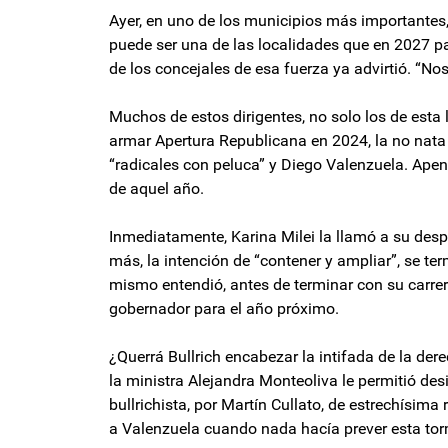
Ayer, en uno de los municipios más importantes,
puede ser una de las localidades que en 2027 p
de los concejales de esa fuerza ya advirtió. “Nos
Muchos de estos dirigentes, no solo los de esta 
armar Apertura Republicana en 2024, la no nata e
“radicales con peluca” y Diego Valenzuela. Apen
de aquel año.
Inmediatamente, Karina Milei la llamó a su desp
más, la intención de “contener y ampliar”, se te
mismo entendió, antes de terminar con su carrera
gobernador para el año próximo.
¿Querrá Bullrich encabezar la intifada de la der
la ministra Alejandra Monteoliva le permitió des
bullrichista, por Martín Cullato, de estrechísim
a Valenzuela cuando nada hacía prever esta torm