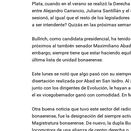
Plata, cuando en el verano se realizó la Derecha
entre Alejandro Carrancio, Juliana Santillán y 
sesionó, al igual que el resto de los legisladore
a ser intendente? Quizás en las próximas sema
Bullrich, como candidata presidencial, ha tenid
próximos al también senador Maximiliano Abad, 
embargo, siempre tiene que estar haciendo equil
última lista de unidad bonaerense.
Este lunes se notó que algo pasó con su siempre
disertación realizada por Abad en San Isidro. A
junto con los dirigentes de Evolución, le hayan
el ex vicegobernador ganó con comodidad. En Mo
Otra buena noticia que tuvo este sector del radi
bonaerense, fue la designación del siempre act
Magistratura bonaerense. De nuevo, la dupla Bu
locomotora de una alianza de centro derecha o