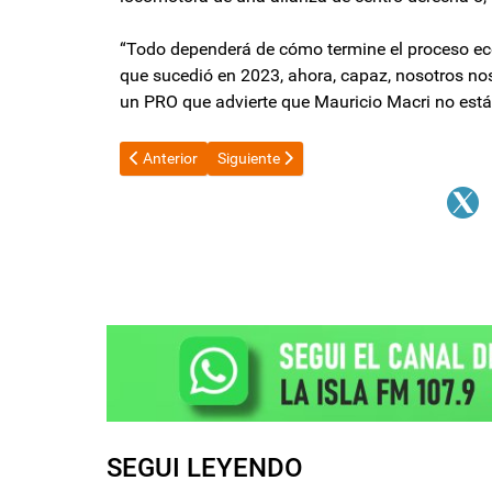
“Todo dependerá de cómo termine el proceso econ
que sucedió en 2023, ahora, capaz, nosotros no
un PRO que advierte que Mauricio Macri no est
Artículo anterior: Javier Milei habilitó los duty free e
Artículo siguiente: El Gobernador parti
Anterior
Siguiente
SEGUI LEYENDO