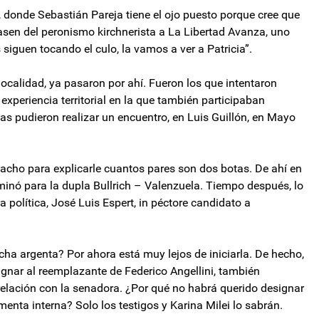
 donde Sebastián Pareja tiene el ojo puesto porque cree que
asen del peronismo kirchnerista a La Libertad Avanza, uno
 siguen tocando el culo, la vamos a ver a Patricia”.
localidad, ya pasaron por ahí. Fueron los que intentaron
xperiencia territorial en la que también participaban
as pudieron realizar un encuentro, en Luis Guillón, en Mayo
acho para explicarle cuantos pares son dos botas. De ahí en
rminó para la dupla Bullrich – Valenzuela. Tiempo después, lo
 política, José Luis Espert, in péctore candidato a
echa argenta? Por ahora está muy lejos de iniciarla. De hecho,
ignar al reemplazante de Federico Angellini, también
a relación con la senadora. ¿Por qué no habrá querido designar
enta interna? Solo los testigos y Karina Milei lo sabrán.