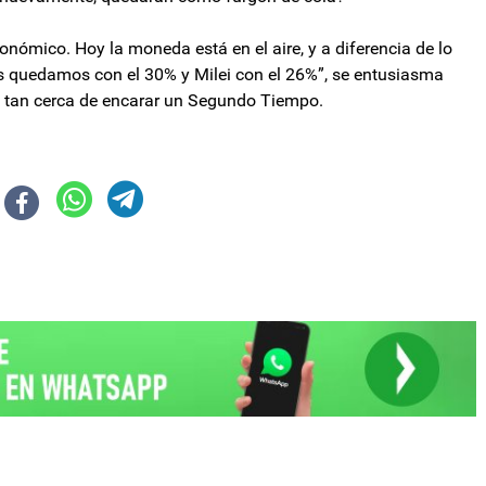
ómico. Hoy la moneda está en el aire, y a diferencia de lo
s quedamos con el 30% y Milei con el 26%”, se entusiasma
á tan cerca de encarar un Segundo Tiempo.
n fronteras terrestres: qué podrán comprar los turistas
cipó de la Convención Anual de CAMARCO y destacó las obras estratégic