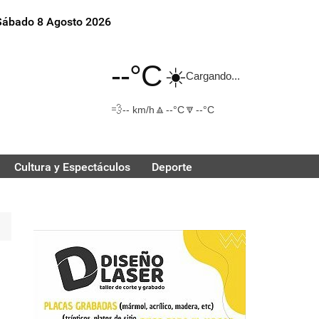
Sábado 8 Agosto 2026
--°C
☀️
Cargando...
💨
🔼
🔽
-- km/h
--°C
--°C
Cultura y Espectáculos
Deporte