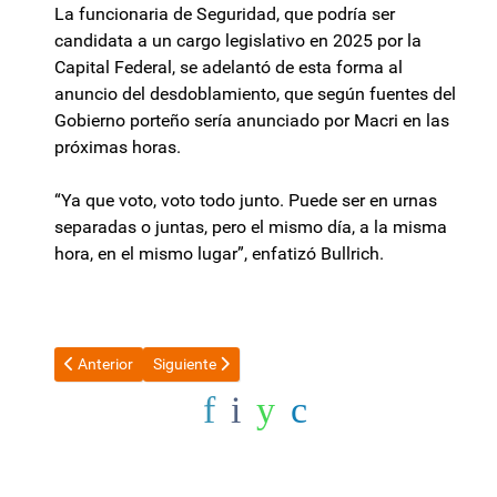
La funcionaria de Seguridad, que podría ser
candidata a un cargo legislativo en 2025 por la
Capital Federal, se adelantó de esta forma al
anuncio del desdoblamiento, que según fuentes del
Gobierno porteño sería anunciado por Macri en las
próximas horas.
“Ya que voto, voto todo junto. Puede ser en urnas
separadas o juntas, pero el mismo día, a la misma
hora, en el mismo lugar”, enfatizó Bullrich.
Artículo anterior: Aseguran que el Gobierno ya tiene el 82% de 
Artículo siguiente: El Gobierno se aleja de idea de 
Anterior
Siguiente