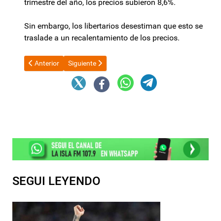
trimestre del año, los precios subieron 8,6%.
Sin embargo, los libertarios desestiman que esto se
traslade a un recalentamiento de los precios.
Artículo anterior: Obras en Avenida. Choya
Artículo siguiente: “Vamos en un tobogán hacia la
Anterior
Siguiente
SEGUI LEYENDO