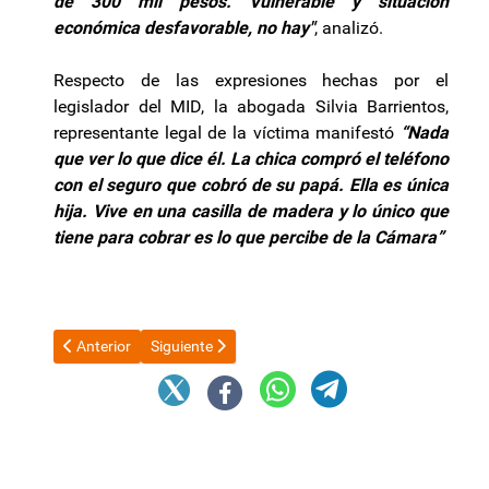
de 300 mil pesos. Vulnerable y situación
económica desfavorable, no hay"
, analizó.
Respecto de las expresiones hechas por el
legislador del MID, la abogada Silvia Barrientos,
representante legal de la víctima manifestó
“Nada
que ver lo que dice él. La chica compró el teléfono
con el seguro que cobró de su papá. Ella es única
hija. Vive en una casilla de madera y lo único que
tiene para cobrar es lo que percibe de la Cámara”
Artículo anterior: Fiesta del Poncho: Entradas para personas 
Artículo siguiente: La CGT se reúne y se espera qu
Anterior
Siguiente