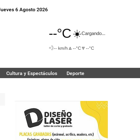
Jueves 6 Agosto 2026
--°C
☀️
Cargando...
💨
🔼
🔽
-- km/h
--°C
--°C
Cultura y Espectáculos
Deporte