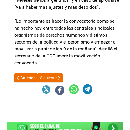
intereses de los argentinos” y en caso de aprobarse
“va a haber más ajustes y más despidos”.
“Lo importante es hacer la convocatoria como se
ha hecho hoy entre todas las centrales sindicales,
organismos de derechos humanos y distintos
sectores de la política y el peronismo y empezar a
movilizar a partir de las 9 de la mañana”, detalló el
secretario de la CGT sobre la movilización
convocada.
Artículo anterior: Bento inmobiliaria: los locales comerciales que
Artículo siguiente: Energía más barata de noche: e
Anterior
Siguiente