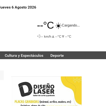
Jueves 6 Agosto 2026
--°C
☀️
Cargando...
💨
🔼
🔽
-- km/h
--°C
--°C
Cultura y Espectáculos
Deporte