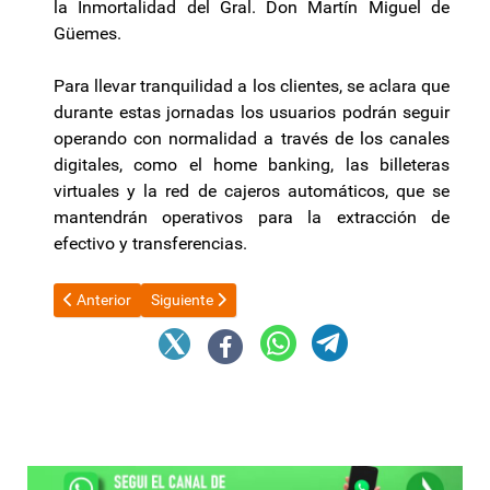
la Inmortalidad del Gral. Don Martín Miguel de
Güemes.
Para llevar tranquilidad a los clientes, se aclara que
durante estas jornadas los usuarios podrán seguir
operando con normalidad a través de los canales
digitales, como el home banking, las billeteras
virtuales y la red de cajeros automáticos, que se
mantendrán operativos para la extracción de
efectivo y transferencias.
Artículo anterior: Raúl se reunió con Dilma Rousseff en China y
Artículo siguiente: Diputados: el oficialismo impu
Anterior
Siguiente