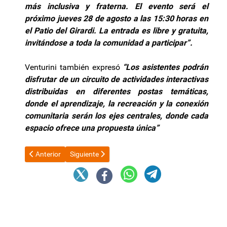
más inclusiva y fraterna. El evento será el
próximo jueves 28 de agosto a las 15:30 horas en
el Patio del Girardi. La entrada es libre y gratuita,
invitándose a toda la comunidad a participar”.
Venturini también expresó
“Los asistentes podrán
disfrutar de un circuito de actividades interactivas
distribuidas en diferentes postas temáticas,
donde el aprendizaje, la recreación y la conexión
comunitaria serán los ejes centrales, donde cada
espacio ofrece una propuesta única”
Artículo anterior: Escándalo de las coimas: la Justicia cree que
Artículo siguiente: Boleto Estudiantil Gratuito: De
Anterior
Siguiente