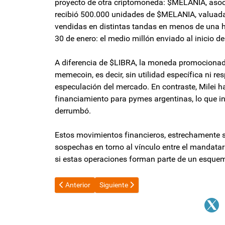
proyecto de otra criptomoneda: $MELANIA, asoci
recibió 500.000 unidades de $MELANIA, valuadas
vendidas en distintas tandas en menos de una ho
30 de enero: el medio millón enviado al inicio de 
A diferencia de $LIBRA, la moneda promociona
memecoin, es decir, sin utilidad específica ni r
especulación del mercado. En contraste, Milei
financiamiento para pymes argentinas, lo que in
derrumbó.
Estos movimientos financieros, estrechamente s
sospechas en torno al vínculo entre el mandatari
si estas operaciones forman parte de un esquem
Artículo anterior: Pablo Agüero criticó a los dirigentes
Artículo siguiente: El FMI se reunió para 
Anterior
Siguiente