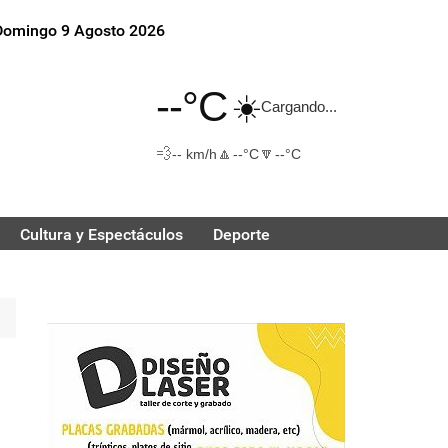
Domingo 9 Agosto 2026
--°C
☀️
Cargando...
💨
🔼
🔽
-- km/h
--°C
--°C
Cultura y Espectáculos
Deporte