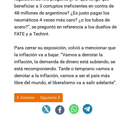
beneficiar a 3 corruptos ineficientes en contra de
48 millones de argentinos? ¿Es justo pagar los
neumáticos 4 veces más caro? ¿o los tubos de
acero?”, se preguntó en referencia a los dueños de
FATE y a Techint.
Para cerrar su exposición, volvió a mencionar que
la inflación va a bajar. “Vamos a derrotar la
inflación, la demanda de dinero está subiendo, se
está recomponiendo. Tarde o temprano vamos a
derrotar a la inflación, vamos a ser el país más
libre del mundo, el liberalismo va a salir adelante”.
Artículo anterior: Mahiques renunció a la Procuración General d
Artículo siguiente: El Gobierno de Catamarca firm
Anterior
Siguiente