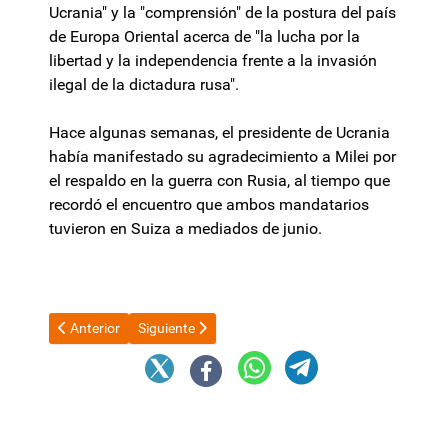
Ucrania" y la "comprensión" de la postura del país
de Europa Oriental acerca de "la lucha por la
libertad y la independencia frente a la invasión
ilegal de la dictadura rusa".
Hace algunas semanas, el presidente de Ucrania
había manifestado su agradecimiento a Milei por
el respaldo en la guerra con Rusia, al tiempo que
recordó el encuentro que ambos mandatarios
tuvieron en Suiza a mediados de junio.
Artículo anterior: Los argentinos dejarán de pagar el roaming d
Artículo siguiente: El viernes 3 comienza el pago a
Anterior
Siguiente