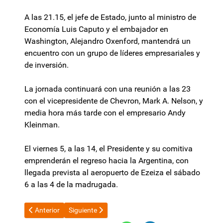
A las 21.15, el jefe de Estado, junto al ministro de
Economía Luis Caputo y el embajador en
Washington, Alejandro Oxenford, mantendrá un
encuentro con un grupo de líderes empresariales y
de inversión.
La jornada continuará con una reunión a las 23
con el vicepresidente de Chevron, Mark A. Nelson, y
media hora más tarde con el empresario Andy
Kleinman.
El viernes 5, a las 14, el Presidente y su comitiva
emprenderán el regreso hacia la Argentina, con
llegada prevista al aeropuerto de Ezeiza el sábado
6 a las 4 de la madrugada.
Artículo anterior: Nuevo revés para Javier Milei: el Senado rech
Artículo siguiente: Sueño cumplido: los jóvenes de
Anterior
Siguiente