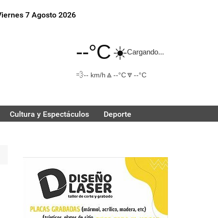
Viernes 7 Agosto 2026
--°C
☀️
Cargando...
💨
🔼
🔽
-- km/h
--°C
--°C
Cultura y Espectáculos
Deporte