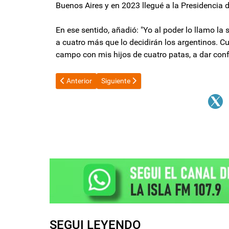
Buenos Aires y en 2023 llegué a la Presidencia d
En ese sentido, añadió: "Yo al poder lo llamo la
a cuatro más que lo decidirán los argentinos. Cu
campo con mis hijos de cuatro patas, a dar confe
Artículo anterior: El Gobierno buscará renovar $16,2 b
Artículo siguiente: Catamarca avanza en
Anterior
Siguiente
SEGUI LEYENDO