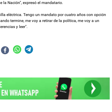
e la Nación", expresó el mandatario.
 silla eléctrica. Tengo un mandato por cuatro años con opción
ando termine, me voy a retirar de la política, me voy a un
rencias y leer".
illones y completar el cupo de colocación del bono
 la formación profesional de conductores con la creación de un centro de