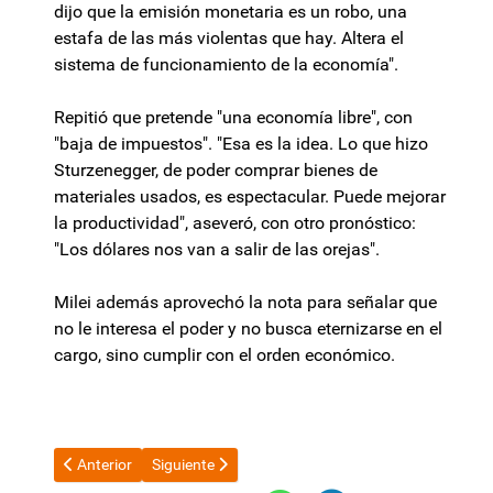
dijo que la emisión monetaria es un robo, una
estafa de las más violentas que hay. Altera el
sistema de funcionamiento de la economía".
Repitió que pretende "una economía libre", con
"baja de impuestos". "Esa es la idea. Lo que hizo
Sturzenegger, de poder comprar bienes de
materiales usados, es espectacular. Puede mejorar
la productividad", aseveró, con otro pronóstico:
"Los dólares nos van a salir de las orejas".
Milei además aprovechó la nota para señalar que
no le interesa el poder y no busca eternizarse en el
cargo, sino cumplir con el orden económico.
Artículo anterior: Senado aprobó la ley de regularización y ent
Artículo siguiente: El FMI tratará la revisión del
Anterior
Siguiente