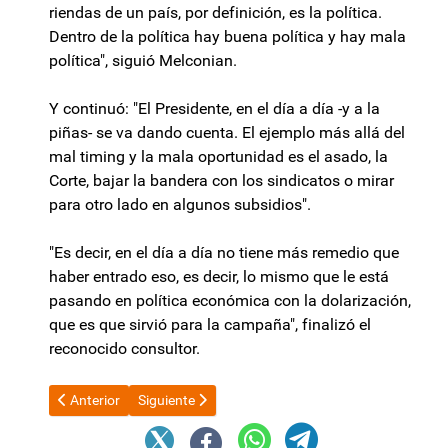
riendas de un país, por definición, es la política.
Dentro de la política hay buena política y hay mala
política", siguió Melconian.
Y continuó: "El Presidente, en el día a día -y a la
piñas- se va dando cuenta. El ejemplo más allá del
mal timing y la mala oportunidad es el asado, la
Corte, bajar la bandera con los sindicatos o mirar
para otro lado en algunos subsidios".
"Es decir, en el día a día no tiene más remedio que
haber entrado eso, es decir, lo mismo que le está
pasando en política económica con la dolarización,
que es que sirvió para la campaña", finalizó el
reconocido consultor.
Artículo anterior: La boleta única de papel será ley el martes, pe
Artículo siguiente: La CGT llamó a la unidad en la 
Anterior
Siguiente