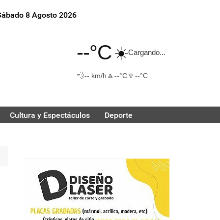
Sábado 8 Agosto 2026
--°C
☀️
Cargando...
💨
🔼
🔽
-- km/h
--°C
--°C
Cultura y Espectáculos
Deporte