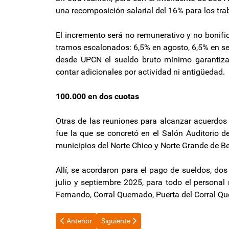
una recomposición salarial del 16% para los tr
El incremento será no remunerativo y no bonifica
tramos escalonados: 6,5% en agosto, 6,5% en se
desde UPCN el sueldo bruto mínimo garantiza
contar adicionales por actividad ni antigüedad.
100.000 en dos cuotas
Otras de las reuniones para alcanzar acuerdos 
fue la que se concretó en el Salón Auditorio de
municipios del Norte Chico y Norte Grande de B
Allí, se acordaron para el pago de sueldos, do
julio y septiembre 2025, para todo el personal
Fernando, Corral Quemado, Puerta del Corral Q
Artículo anterior: Guerra interna en la Mutual: el INA
Artículo siguiente: El Comité provincia de
Anterior
Siguiente