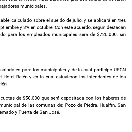
abajadores municipales.
ble, calculado sobre el sueldo de julio, y se aplicará en tres
ptiembre y 3% en octubre. Con este acuerdo, según destacan
do para los empleados municipales será de $720.000, sin
salariales para los municipales y de la cual participó UPCN
l Hotel Belén y en la cual estuvieron los Intendentes de los
elén
s cuotas de $50.000 que será depositada con los haberes de
 municipal de las comunas de: Pozo de Piedra, Hualfín, San
uemado y Puerta de San José.
ES deberá resolver quién conduce
 la UCR advirtió que expulsará a los radicales infieles