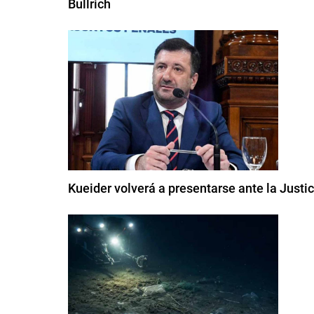
Bullrich
Kueider volverá a presentarse ante la Justi