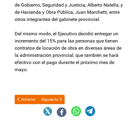
de Gobierno, Seguridad y Justicia, Alberto Natella; y
de Hacienda y Obra Pública, Juan Marchetti, entre
otros integrantes del gabinete provincial.
Del mismo modo, el Ejecutivo decidió entregar un
incremento del 15% para las personas que tienen
contratos de locación de obra en diversas áreas de
la administración provincial, que también se hará
efectivo con el pago durante el próximo mes de
mayo.
Artículo anterior: El Gobierno se prepara para encarar una comp
Artículo siguiente: Senado convoca Audiencia Públ
Anterior
Siguiente