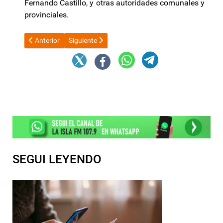
Fernando Castillo, y otras autoridades comunales y
provinciales.
Artículo anterior: Oposición tiene los votos para rechazar en D
Artículo siguiente: Jalil valoró la inversión privad
Anterior
Siguiente
SEGUI LEYENDO