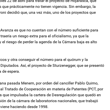
oles 22 de abril para tratar el proyecto de Hojarasca, que
 que prácticamente no tienen vigencia. Sin embargo, la
roni decidió que, una vez más, uno de los proyectos que
d Avanza es que no cuentan con el número suficiente para
traería un riesgo extra para el oficialismo, ya que la
y el riesgo de perder la agenda de la Cámara baja es alto
icos y otra conseguir el número para el quórum y la
 Diputados. Así, el proyecto de Sturzenegger, que se presentó
a de espera.
emana pasada Menem, por orden del canciller Pablo Quirno,
 al Tratado de Cooperación en materia de Patentes (PCT, por
ates que impulsaba la cartera de Desregulación que quedó en
esión de la cámara de laboratorios nacionales, que trabajó
 viene haciendo desde 1998.