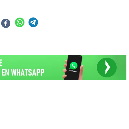
 Ganancias: a quiénes alcanza y qué modifica
a nueva Ley de Discapacidad: reempadronamiento obligatorio y eliminació