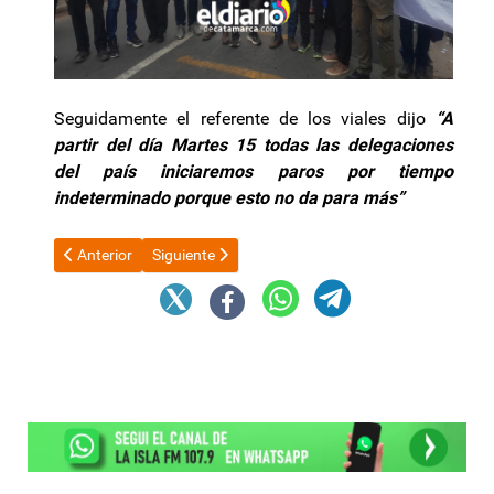
Seguidamente el referente de los viales dijo
“A
partir del día Martes 15 todas las delegaciones
del país iniciaremos paros por tiempo
indeterminado porque esto no da para más”
Artículo anterior: El dólar, sin freno: superó la barrera de los $1
Artículo siguiente: Caputo: “Lo de ayer es lo mejo
Anterior
Siguiente