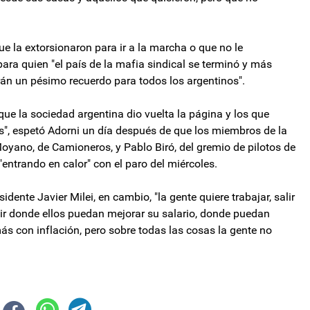
e la extorsionaron para ir a la marcha o que no le
 para quien "el país de la mafia sindical se terminó y más
rán un pésimo recuerdo para todos los argentinos".
e la sociedad argentina dio vuelta la página y los que
s", espetó Adorni un día después de que los miembros de la
oyano, de Camioneros, y Pablo Biró, del gremio de pilotos de
entrando en calor" con el paro del miércoles.
dente Javier Milei, en cambio, "la gente quiere trabajar, salir
rtir donde ellos puedan mejorar su salario, donde puedan
más con inflación, pero sobre todas las cosas la gente no
 sobre los dichos del presidente Milei
tará a Javier Milei en Buenos Aires