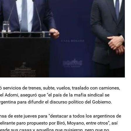
 servicios de trenes, subte, vuelos, traslado con camiones,
el Adorni, aseguró que "el país de la mafia sindical se
rgentina para difundir el discurso político del Gobierno.
sa de este jueves para "destacar a todos los argentinos de
elirante paro propuesto por Biró, Moyano, entre otros", así
esde sus casas y aquellos que quisieron, pero que no