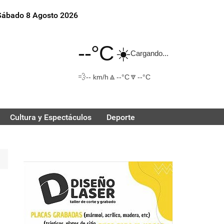
Sábado 8 Agosto 2026
--°C
☀️
Cargando...
💨
🔼
🔽
-- km/h
--°C
--°C
Cultura y Espectáculos
Deporte