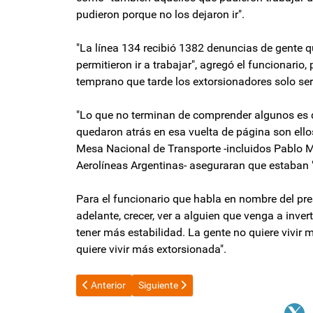
pudieron porque no los dejaron ir".
"La línea 134 recibió 1382 denuncias de gente qu
permitieron ir a trabajar", agregó el funcionario,
temprano que tarde los extorsionadores solo se
"Lo que no terminan de comprender algunos es qu
quedaron atrás en esa vuelta de página son ello
Mesa Nacional de Transporte -incluidos Pablo M
Aerolíneas Argentinas- aseguraran que estaban "
Para el funcionario que habla en nombre del presi
adelante, crecer, ver a alguien que venga a inve
tener más estabilidad. La gente no quiere vivir 
quiere vivir más extorsionada".
Artículo anterior: Dura réplica de la UCR de Catamarca
Artículo siguiente: Emmanuel Macron visi
Anterior
Siguiente