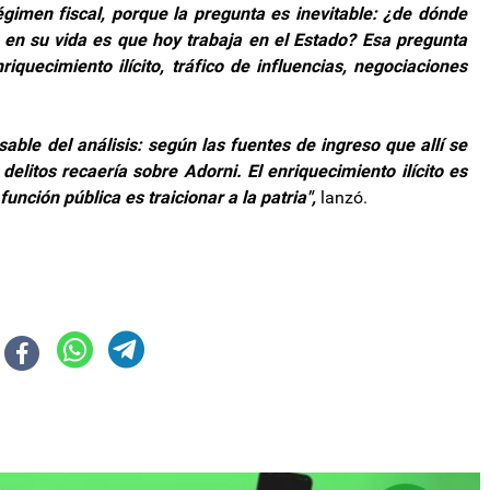
égimen fiscal, porque la pregunta es inevitable: ¿de dónde
e en su vida es que hoy trabaja en el Estado? Esa pregunta
riquecimiento ilícito, tráfico de influencias, negociaciones
sable del análisis: según las fuentes de ingreso que allí se
delitos recaería sobre Adorni. El enriquecimiento ilícito es
unción pública es traicionar a la patria",
lanzó.
nvención Anual de CAMARCO y destacó las obras estratégicas en Catamarc
8 normas de comercio interior incluyendo Ahora 12, Cuota Simple y Preci