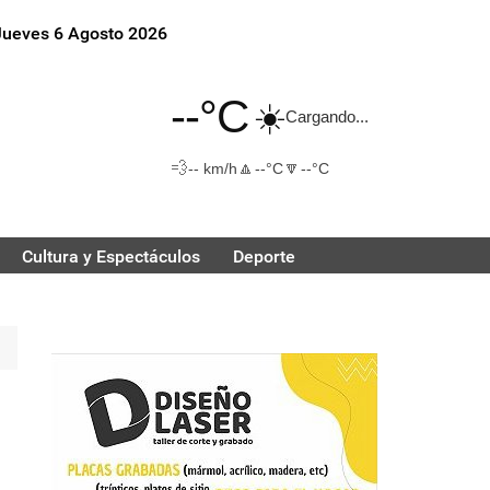
Jueves 6 Agosto 2026
--°C
☀️
Cargando...
💨
🔼
🔽
-- km/h
--°C
--°C
Cultura y Espectáculos
Deporte