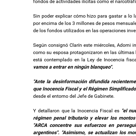
fondos de actividades ilícitas como el narcotráfi
Sin poder explicar cómo hizo para gastar a lo 
por encima de los 3 millones de pesos mensuale
de los fondos utilizados en las operaciones inve
Según consignó Clarín este miércoles, Adorni in
como su esposa protagonizaron en las últimas h
está contemplado en la Ley de Inocencia fisc
vamos a entrar en ningún blanqueo".
"Ante la desinformación difundida recientem
que Inocencia Fiscal y el Régimen Simplificad
desde el entorno del Jefe de Gabinete.
Y detallaron que la Inocencia Fiscal es
"el nu
régimen penal tributario y elevar los montos
"ARCA concentre sus esfuerzos en persegui
argentinos". "Asimismo, se actualizan los mo