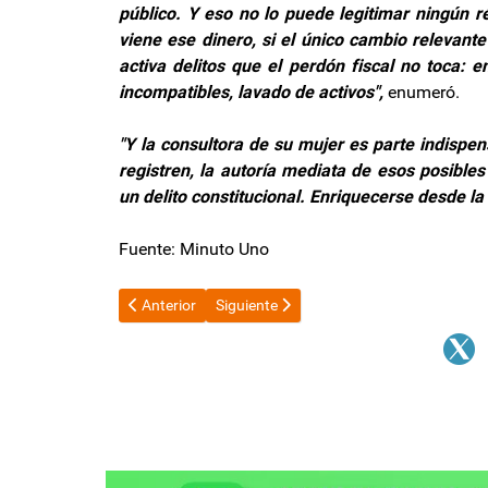
público. Y eso no lo puede legitimar ningún r
viene ese dinero, si el único cambio relevant
activa delitos que el perdón fiscal no toca: en
incompatibles, lavado de activos",
enumeró.
"Y la consultora de su mujer es parte indispen
registren, la autoría mediata de esos posibles 
un delito constitucional. Enriquecerse desde la f
Fuente: Minuto Uno
Artículo anterior: El Gobernador participó de la Co
Artículo siguiente: El Gobierno derogó 5
Anterior
Siguiente