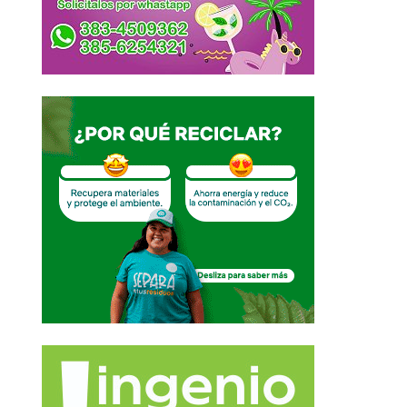
a
os Cuidados