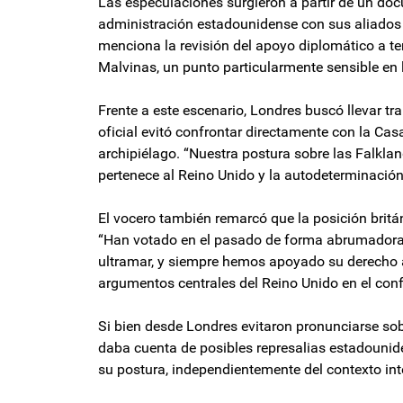
Las especulaciones surgieron a partir de un doc
administración estadounidense con sus aliados d
menciona la revisión del apoyo diplomático a ter
Malvinas, un punto particularmente sensible en 
Frente a este escenario, Londres buscó llevar tr
oficial evitó confrontar directamente con la Casa
archipiélago. “Nuestra postura sobre las Falklan
pertenece al Reino Unido y la autodeterminació
El vocero también remarcó que la posición britán
“Han votado en el pasado de forma abrumadora a 
ultramar, y siempre hemos apoyado su derecho a
argumentos centrales del Reino Unido en el confl
Si bien desde Londres evitaron pronunciarse so
daba cuenta de posibles represalias estadounid
su postura, independientemente del contexto int