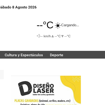
Sábado 8 Agosto 2026
--°C
☀️
Cargando...
💨
🔼
🔽
-- km/h
--°C
--°C
Cultura y Espectáculos
Deporte