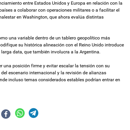
tanciamiento entre Estados Unidos y Europa en relación con la
países a colaborar con operaciones militares o a facilitar el
malestar en Washington, que ahora evalúa distintas
omo una variable dentro de un tablero geopolítico más
difique su histórica alineación con el Reino Unido introduce
larga data, que también involucra a la Argentina.
r una posición firme y evitar escalar la tensión con su
del escenario internacional y la revisión de alianzas
onde incluso temas considerados estables podrían entrar en
la parálisis y convoca un Congreso de Defensa Nacional
sumarán un bono de $100.000 a sus salarios