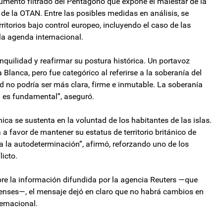
umento filtrado del Pentágono que expone el malestar de la
e la OTAN. Entre las posibles medidas en análisis, se
ritorios bajo control europeo, incluyendo el caso de las
la agenda internacional.
anquilidad y reafirmar su postura histórica. Un portavoz
 Blanca, pero fue categórico al referirse a la soberanía del
d no podría ser más clara, firme e inmutable. La soberanía
n es fundamental”, aseguró.
ica se sustenta en la voluntad de los habitantes de las islas.
favor de mantener su estatus de territorio británico de
 la autodeterminación”, afirmó, reforzando uno de los
icto.
bre la información difundida por la agencia Reuters —que
enses—, el mensaje dejó en claro que no habrá cambios en
ernacional.