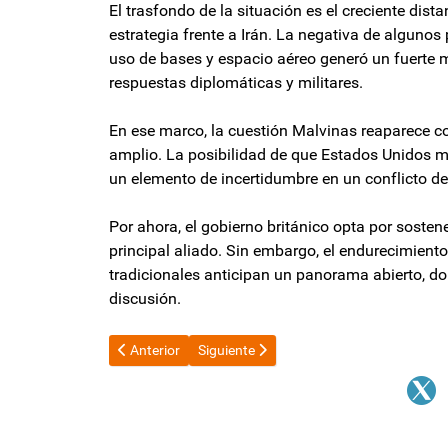
El trasfondo de la situación es el creciente dis
estrategia frente a Irán. La negativa de algunos 
uso de bases y espacio aéreo generó un fuerte 
respuestas diplomáticas y militares.
En ese marco, la cuestión Malvinas reaparece c
amplio. La posibilidad de que Estados Unidos mo
un elemento de incertidumbre en un conflicto de 
Por ahora, el gobierno británico opta por sostene
principal aliado. Sin embargo, el endurecimiento 
tradicionales anticipan un panorama abierto, d
discusión.
Artículo anterior: El PJ de Cristina Kirchner sale de 
Artículo siguiente: Empleados Públicos 
Anterior
Siguiente