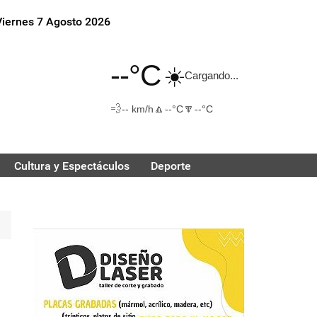
Viernes 7 Agosto 2026
--°C
☀️
Cargando...
💨
🔼
🔽
-- km/h
--°C
--°C
Cultura y Espectáculos
Deporte