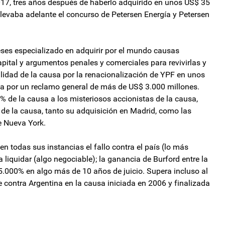
017, tres años después de haberlo adquirido en unos US$ 35
llevaba adelante el concurso de Petersen Energía y Petersen
leses especializado en adquirir por el mundo causas
apital y argumentos penales y comerciales para revivirlas y
lidad de la causa por la renacionalización de YPF en unos
ka por un reclamo general de más de US$ 3.000 millones.
% de la causa a los misteriosos accionistas de la causa,
 de la causa, tanto su adquisición en Madrid, como las
e Nueva York.
en todas sus instancias el fallo contra el país (lo más
 liquidar (algo negociable); la ganancia de Burford entre la
45.000% en algo más de 10 años de juicio. Supera incluso al
contra Argentina en la causa iniciada en 2006 y finalizada
sactivar el dietazo a mano alzada de los senadores
amarca: "es una provincia que hace mucho tiempo predica el equilibrio fis