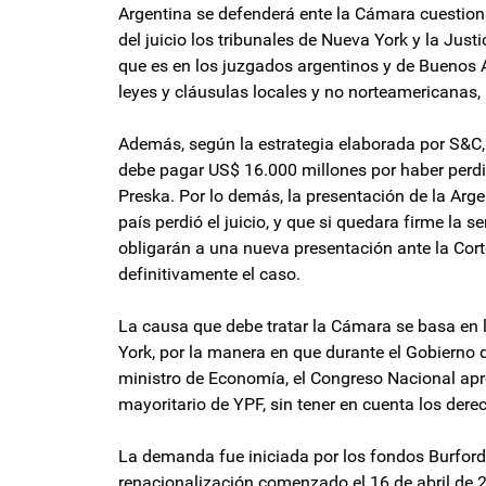
Argentina se defenderá ente la Cámara cuestio
del juicio los tribunales de Nueva York y la Just
que es en los juzgados argentinos y de Buenos A
leyes y cláusulas locales y no norteamericanas,
Además, según la estrategia elaborada por S&C,
debe pagar US$ 16.000 millones por haber perdid
Preska. Por lo demás, la presentación de la Ar
país perdió el juicio, y que si quedara firme la 
obligarán a una nueva presentación ante la Cor
definitivamente el caso.
La causa que debe tratar la Cámara se basa en l
York, por la manera en que durante el Gobierno 
ministro de Economía, el Congreso Nacional apro
mayoritario de YPF, sin tener en cuenta los dere
La demanda fue iniciada por los fondos Burford
renacionalización comenzado el 16 de abril de 