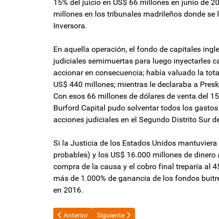
15% del juicio en US$ 66 millones en junio de 2
millones en los tribunales madrileños donde se 
Inversora.
En aquella operación, el fondo de capitales ing
judiciales semimuertas para luego inyectarles c
accionar en consecuencia; había valuado la tota
US$ 440 millones; mientras le declaraba a Pres
Con esos 66 millones de dólares de venta del 15
Burford Capital pudo solventar todos los gastos
acciones judiciales en el Segundo Distrito Sur d
Si la Justicia de los Estados Unidos mantuviera 
probables) y los US$ 16.000 millones de dinero a
compra de la causa y el cobro final treparía al 
más de 1.000% de ganancia de los fondos buitre 
en 2016.
Artículo anterior: La jugada del PRO para intentar de
Artículo siguiente: Jorge Brito sobre Cat
Anterior
Siguiente