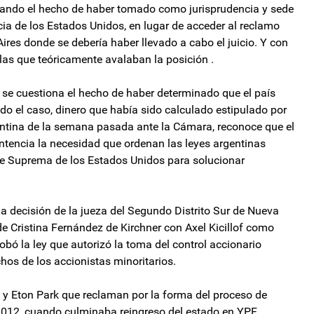
nando el hecho de haber tomado como jurisprudencia y sede
icia de los Estados Unidos, en lugar de acceder al reclamo
ires donde se debería haber llevado a cabo el juicio. Y con
 las que teóricamente avalaban la posición .
 se cuestiona el hecho de haber determinado que el país
o el caso, dinero que había sido calculado estipulado por
gentina de la semana pasada ante la Cámara, reconoce que el
sentencia la necesidad que ordenan las leyes argentinas
te Suprema de los Estados Unidos para solucionar
a decisión de la jueza del Segundo Distrito Sur de Nueva
de Cristina Fernández de Kirchner con Axel Kicillof como
bó la ley que autorizó la toma del control accionario
chos de los accionistas minoritarios.
 y Eton Park que reclaman por la forma del proceso de
2012, cuando culminaba reingreso del estado en YPF,