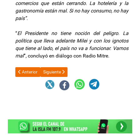
comercios que están cerrando. La hotelería y la
gastronomía están mal. Si no hay consumo, no hay
país”.
“
El Presidente no tiene noción del peligro. La
política que lleva adelante Milei y con los ignotos
que tiene al lado, el país no va a funcionar. Vamos
mal
”, concluyó en diálogo con Radio Mitre.
Artículo anterior: Luis Caputo, sobre la marcha en defensa de la
Artículo siguiente: FMI, China y bancos: las vías 
Anterior
Siguiente