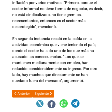
inflación por varios motivos: “Primero, porque el
sector informal no tiene forma de negociar, es decir,
no está sindicalizado, no tiene gremios,
representantes, entonces es el sector más
desprotegido”, mencionó.
En segunda instancia recaló en la caída en la
actividad económica que viene teniendo el país,
donde el sector ha sido uno de los que más ha
acusado las consecuencias. “Los que se
mantienen medianamente con empleo, han
reducido considerablemente su ingreso. Por otro
lado, hay muchos que directamente se han
quedado fuera del mercado”, argumentó.
Artículo anterior: Misiones: exportaciones crecieron 25% en el 
Artículo siguiente: La pelea por las cárceles de Pat
Anterior
Siguiente