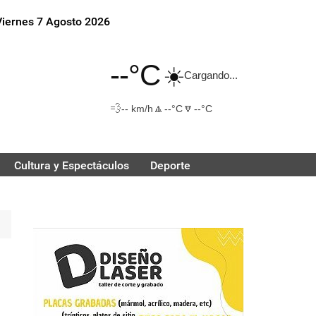
Viernes 7 Agosto 2026
--°C
☀️
Cargando...
💨
🔼
🔽
-- km/h
--°C
--°C
Cultura y Espectáculos
Deporte