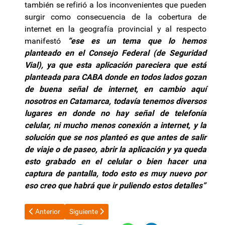
también se refirió a los inconvenientes que pueden
surgir como consecuencia de la cobertura de
internet en la geografía provincial y al respecto
manifestó
“ese es un tema que lo hemos
planteado en el Consejo Federal (de Seguridad
Vial), ya que esta aplicación pareciera que está
planteada para CABA donde en todos lados gozan
de buena señal de internet, en cambio aquí
nosotros en Catamarca, todavía tenemos diversos
lugares en donde no hay señal de telefonía
celular, ni mucho menos conexión a internet, y la
solución que se nos planteó es que antes de salir
de viaje o de paseo, abrir la aplicación y ya queda
esto grabado en el celular o bien hacer una
captura de pantalla, todo esto es muy nuevo por
eso creo que habrá que ir puliendo estos detalles”
Artículo anterior: Gustavo Saadi se reunió con representantes d
Artículo siguiente: ATE rechazó la limitación del de
Anterior
Siguiente