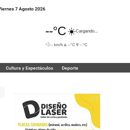
Viernes 7 Agosto 2026
--°C
☀️
Cargando...
💨
🔼
🔽
-- km/h
--°C
--°C
Cultura y Espectáculos
Deporte