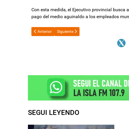
Con esta medida, el Ejecutivo provincial busca
pago del medio aguinaldo a los empleados muni
Artículo anterior: Javier Milei asistirá a la asunción de
Artículo siguiente: Javier Milei viaja a T
Anterior
Siguiente
SEGUI LEYENDO