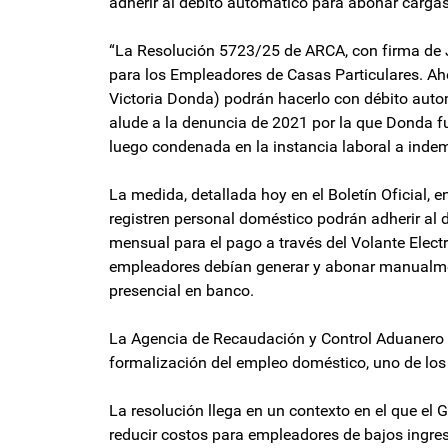
adherir al débito automático para abonar cargas
“La Resolución 5723/25 de ARCA, con firma de 
para los Empleadores de Casas Particulares. A
Victoria Donda) podrán hacerlo con débito autom
alude a la denuncia de 2021 por la que Donda f
luego condenada en la instancia laboral a indem
La medida, detallada hoy en el Boletín Oficial, 
registren personal doméstico podrán adherir al 
mensual para el pago a través del Volante Elect
empleadores debían generar y abonar manualmen
presencial en banco.
La Agencia de Recaudación y Control Aduanero (
formalización del empleo doméstico, uno de los 
La resolución llega en un contexto en el que el
reducir costos para empleadores de bajos ingres