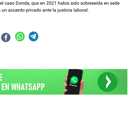
r el caso Donda, que en 2021 había sido sobreseída en sede
un acuerdo privado ante la justicia laboral.
los narcotest a las fuerzas de seguridad
ismo ineficaz", admitió su titular, y pidió que el Congreso apruebe una ley