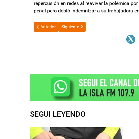
repercusión en redes al reavivar la polémica po
penal pero debió indemnizar a su trabajadora en 
Artículo anterior: Santa Fe anunció el lanzamiento de 
Artículo siguiente: "ARCA aún es un organ
Anterior
Siguiente
SEGUI LEYENDO