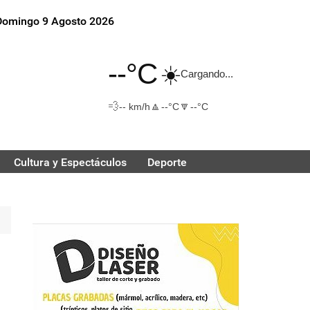
Domingo 9 Agosto 2026
--°C
☀️
Cargando...
💨
🔼
🔽
-- km/h
--°C
--°C
Cultura y Espectáculos
Deporte