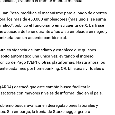
 sociales, evitando el trámite manual mensual.
Juan Pazo, modifica el mecanismo para el pago de aportes
hora, los más de 450.000 empleadores (más uno si se suma
ático”, publicó el funcionario en su cuenta de X. La frase
ue acusada de tener durante años a su empleada en negro y
nizarla tras un acuerdo confidencial.
entra en vigencia de inmediato y establece que quienes
débito automático una única vez, evitando el ingreso
rónico de Pago (VEP) u otras plataformas. Hasta ahora los
te cada mes por homebanking, QR, billeteras virtuales o
ARCA) destacó que este cambio busca facilitar la
sectores con mayores niveles de informalidad en el país.
 Gobierno busca avanzar en desregulaciones laborales y
os. Sin embargo, la ironía de Sturzenegger generó