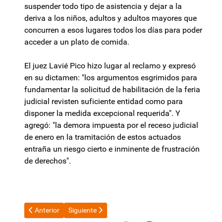
suspender todo tipo de asistencia y dejar a la
deriva a los niños, adultos y adultos mayores que
concurren a esos lugares todos los días para poder
acceder a un plato de comida.
El juez Lavié Pico hizo lugar al reclamo y expresó
en su dictamen: "los argumentos esgrimidos para
fundamentar la solicitud de habilitación de la feria
judicial revisten suficiente entidad como para
disponer la medida excepcional requerida". Y
agregó: "la demora impuesta por el receso judicial
de enero en la tramitación de estos actuados
entraña un riesgo cierto e inminente de frustración
de derechos".
Artículo anterior: Los salarios siguen por detrás de la inflación a
Artículo siguiente: Gustavo Saadi rechaza la elimin
Anterior
Siguiente