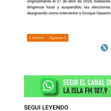
originalmente el 27 de abril de 2026, mediante
dirigencia local y suspendido las eleccion
designando como interventor a Enrique Cesarini
Artículo anterior: Avanza la obra de urbanización en e
Artículo siguiente: Catamarca y Posco A
Anterior
Siguiente
SEGUI LEYENDO