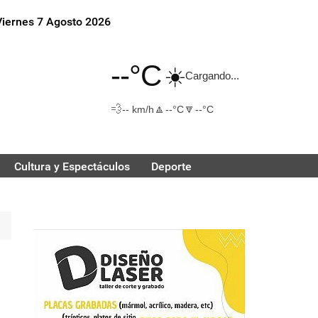
Viernes 7 Agosto 2026
--°C
☀️
Cargando...
💨
🔼
🔽
-- km/h
--°C
--°C
Cultura y Espectáculos
Deporte