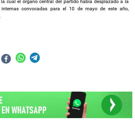
 la cual el órgano central del partido había desplazado a la
es internas convocadas para el 10 de mayo de este año,
.
l barrio 140 Viviendas
rgentina implementarán un sistema de monitoreo para viajes hacia la Pu