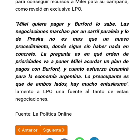
para conseguir recursos a Milei para su campaña,
como reveló en exclusiva LPO.
"Milei quiere pagar y Burford lo sabe. Las
negociaciones marchan por un carril paralelo y lo
de Preska no es mas que un nuevo
procedimiento, donde sigue sin haber nada en
concreto. La pregunta es en qué orden de
prioridades va a poner Milei acordar un plan de
pagos con Burford, y cuanto esfuerzo insumirá
para la economía argentina. Lo preocupante es
que de ambos lados, hay mucho entusiasmo"
,
lamentó a LPO una fuente al tanto de estas
negociaciones.
Fuente: La Política Online
Artículo anterior: El Gobierno designó gendarmes y otros agente
Artículo siguiente: Se concretó la primera audienc
Anterior
Siguiente