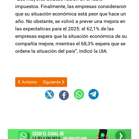
impuestos. Finalmente, las empresas consideraron
que su situación económica está peor que hace un
año. No obstante, se volvió a prever una mejora en
las expectativas para el 2025: el 62,1% de las
empresas espera que la situación económica de su
compañía mejore, mientras el 68,3% espera que se
ordene la situación del país”, indicó la UIA.
Artículo anterior: La provocadora frase de Manuel Adorni que e
Artículo siguiente: Axel Kicillof y el Banco Provinc
Anterior
Siguiente