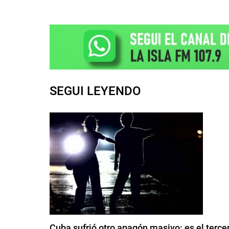
SEGUI LEYENDO
Cuba sufrió otro apagón masivo: es el ter