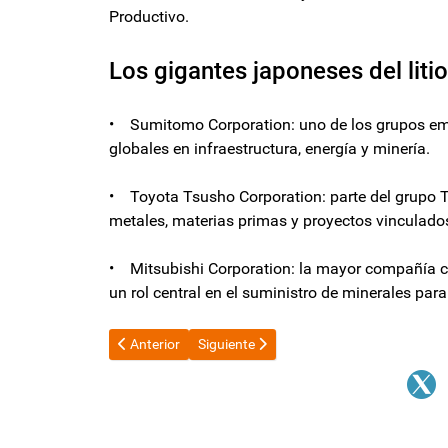
Productivo.
Los gigantes japoneses del litio
• Sumitomo Corporation: uno de los grupos em
globales en infraestructura, energía y minería.
• Toyota Tsusho Corporation: parte del grupo T
metales, materias primas y proyectos vinculados 
• Mitsubishi Corporation: la mayor compañía c
un rol central en el suministro de minerales para
Artículo anterior: El Senado debate este jueves el rech
Artículo siguiente: Unos 1.100 efectivos
Anterior
Siguiente