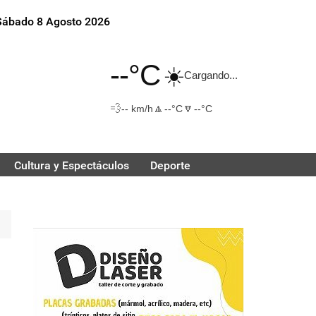
Sábado 8 Agosto 2026
--°C
☀️
Cargando...
💨
🔼
🔽
-- km/h
--°C
--°C
Cultura y Espectáculos
Deporte