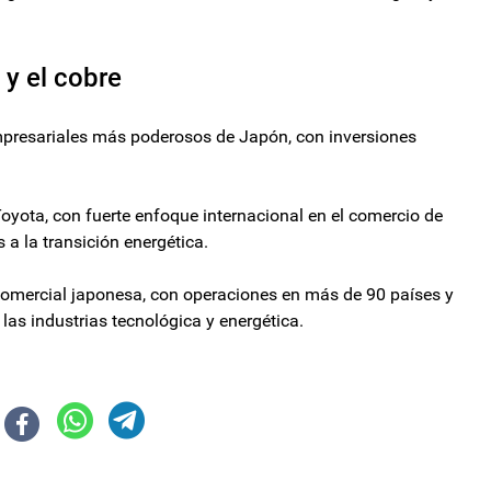
 y el cobre
presariales más poderosos de Japón, con inversiones
oyota, con fuerte enfoque internacional en el comercio de
a la transición energética.
omercial japonesa, con operaciones en más de 90 países y
 las industrias tecnológica y energética.
azo al veto de la Ley de ATN
 federales custodiarán el Congreso durante la Marcha Federal y la sesión