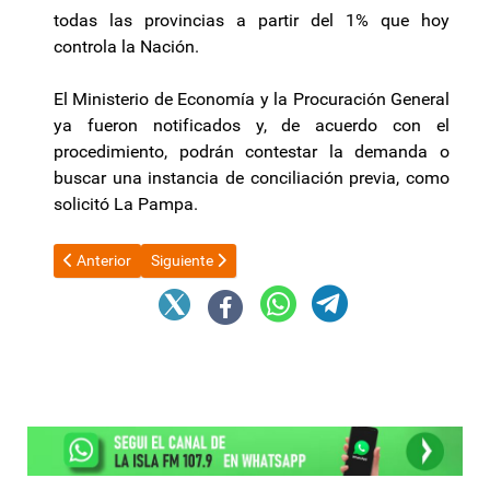
todas las provincias a partir del 1% que hoy
controla la Nación.
El Ministerio de Economía y la Procuración General
ya fueron notificados y, de acuerdo con el
procedimiento, podrán contestar la demanda o
buscar una instancia de conciliación previa, como
solicitó La Pampa.
Artículo anterior: Mercado de autos usados: cuáles fueron los 
Artículo siguiente: Radicales elegirán autoridades 
Anterior
Siguiente