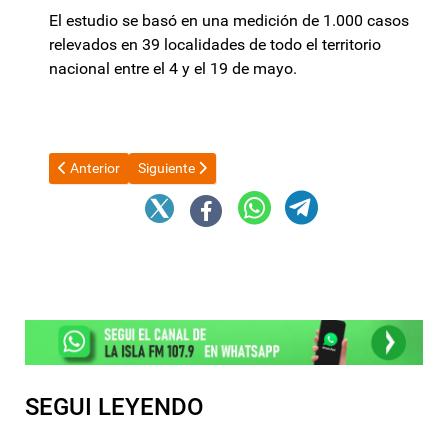
El estudio se basó en una medición de 1.000 casos
relevados en 39 localidades de todo el territorio
nacional entre el 4 y el 19 de mayo.
Artículo anterior: Máximo Kirchner acusó a Macri de "extorsionar
Artículo siguiente: “La Patria se hace desde la casa
Anterior
Siguiente
SEGUI LEYENDO