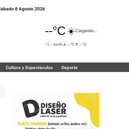
Sábado 8 Agosto 2026
--°C
☀️
Cargando...
💨
🔼
🔽
-- km/h
--°C
--°C
Cultura y Espectáculos
Deporte