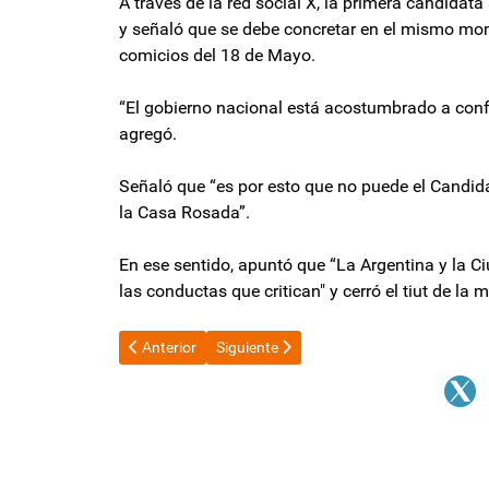
A través de la red social X, la primera candidata
y señaló que se debe concretar en el mismo mom
comicios del 18 de Mayo.
“El gobierno nacional está acostumbrado a confund
agregó.
Señaló que “es por esto que no puede el Candid
la Casa Rosada”.
En ese sentido, apuntó que “La Argentina y la 
las conductas que critican" y cerró el tiut de l
Artículo anterior: Los intendentes salieron a bancar y
Artículo siguiente: Cristina Kirchner volv
Anterior
Siguiente