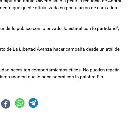
 a diputada Paula Olivetto salió a pedir la renuncia de Adorni
ento que quede oficializada su postulación de cara a los
ir lo público con lo privado, lo estatal con lo partidario”,
ato de La Libertad Avanza hacer campaña desde un atril de
Ciudad necesitan comportamientos éticos. No pueden repetir
a misma manera que lo hace adorni con la palabra Fin.
 se profundiza el quiebre en la Provincia de Buenos Aires
ió a cargar contra Milei: “¡Dale hermano! Dejá de decir estupideces”